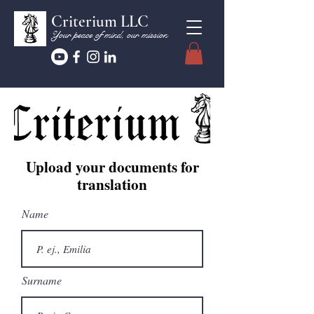
Criterium LLC
Your peace of mind, our mission
Upload your documents for
translation
Name
Surname