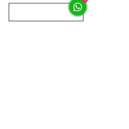
Upload file
Subir archivo compatible (máximo 15 MB)
Go to Checkout
Privacy Policy
© 2024 Creado por Criterium
LLC
East Boston, MA 02128
info@criteriumlaw.com
Teléfono:
+1 - 617- 410 - 8740